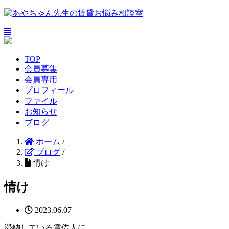
TOP
会員募集
会員専用
プロフィール
ファイル
お知らせ
ブログ
ホーム
/
ブログ
/
情け
情け
2023.06.07
滞納している賃借人に