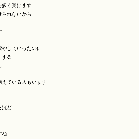
を多く受けます
けられないから
す
増やしていったのに
くする
ん
抱えている人もいます
るほど
すね