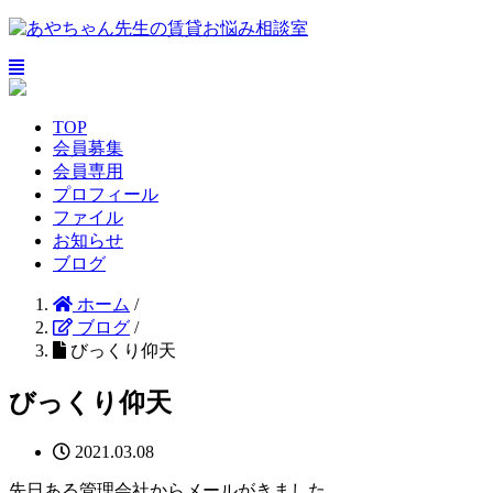
TOP
会員募集
会員専用
プロフィール
ファイル
お知らせ
ブログ
ホーム
/
ブログ
/
びっくり仰天
びっくり仰天
2021.03.08
先日ある管理会社からメールがきました