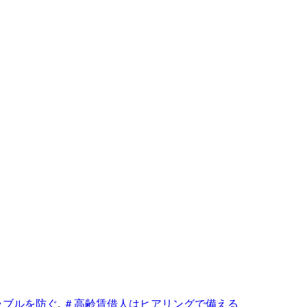
ラブルを防ぐ
,
＃高齢賃借人はヒアリングで備える