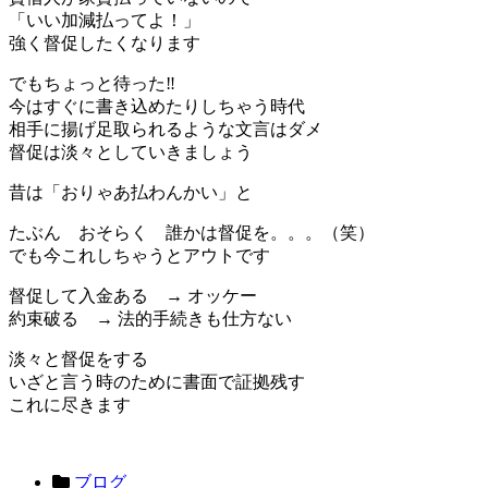
「いい加減払ってよ！」
強く督促したくなります
でもちょっと待った‼️
今はすぐに書き込めたりしちゃう時代
相手に揚げ足取られるような文言はダメ
督促は淡々としていきましょう
昔は「おりゃあ払わんかい」と
たぶん おそらく 誰かは督促を。。。（笑）
でも今これしちゃうとアウトです
督促して入金ある → オッケー
約束破る → 法的手続きも仕方ない
淡々と督促をする
いざと言う時のために書面で証拠残す
これに尽きます
ブログ