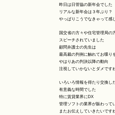
昨日は日管協の新年会でした
リアルな新年会は３年ぶり？
やっぱりこうでなきゃって感
国交省の方々や住宅管理局の
スピーチされていました
顧問弁護士の先生は
最高裁の判例に触れてお喋り
やはりあの判決以降の動向
注視していかないとダメです
いろいろ情報を得たり交換し
有意義な時間でした
特に賃貸業界にDX
管理ソフトの業界が賑わって
またお伝えしていきたいです