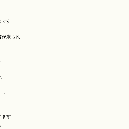
じです
方が来られ
を
ね
たり
います
ね