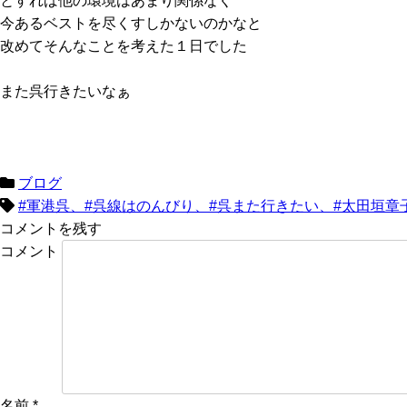
とすれば他の環境はあまり関係なく
今あるベストを尽くすしかないのかなと
改めてそんなことを考えた１日でした
また呉行きたいなぁ
ブログ
#軍港呉、#呉線はのんびり、#呉また行きたい、#太田垣章
コメントを残す
コメント
名前
*