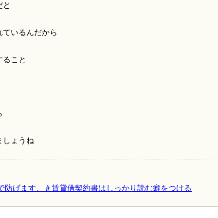
だと
れているんだから
」
すること
ら
ましょうね
で防げます、＃賃貸借契約書はしっかり読む癖をつける