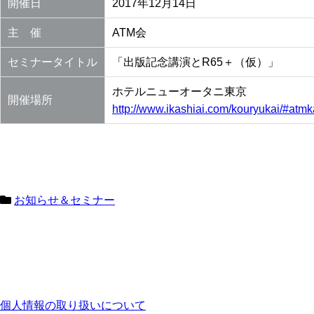
開催日
2017年12月14日
主 催
ATM会
セミナータイトル
「出版記念講演とR65＋（仮）」
ホテルニューオータニ東京
開催場所
http://www.ikashiai.com/kouryukai/#atmk
お知らせ＆セミナー
個人情報の取り扱いについて