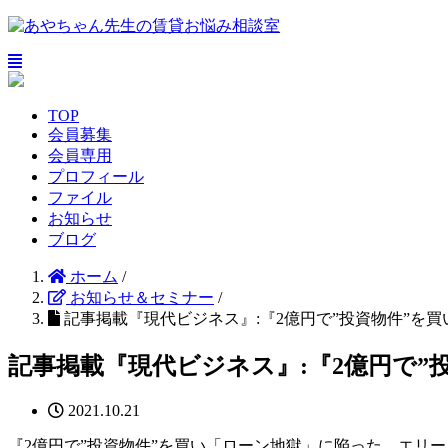
TOP
会員募集
会員専用
プロフィール
ファイル
お知らせ
ブログ
ホーム
/
お知らせ＆セミナー
/
記事掲載『現代ビジネス』:『2億円で”投資物件”を
記事掲載『現代ビジネス』:『2億円で
2021.10.21
『2億円で”投資物件”を買い「ローン地獄」に陥った、エリ